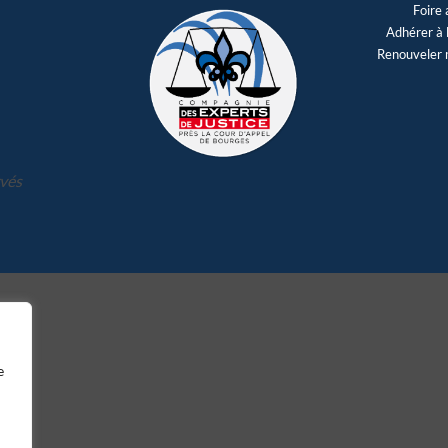
Foire
Adhérer à
Renouveler 
rvés
e